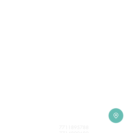
E
Llámanos:
s
7711895788